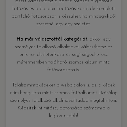
Ezért választhatsz a portré fotózás a glamour
fotózás és a boudoir footózás közül, de komplett
portfólió fotósorozat is készülhet, ha mindegyikből
szeretnél egy-egy szeletet.
Ha már választottál kategóriát
, akkor egy
személyes találkozó alkalmával választhatsz az
enteriőr díszletei közül és segítségedre lesz
műtermemben található számos album minta
fotósorozata is.
Találsz mintaképeket a weboldalon is, de a képek
intim hangulata miatt számos fotóalbumot kizárólag
személyes találkozó alkalmával tudod megtekinteni.
Képeitek intimitása, biztonsága számomra a
legfontosabb!