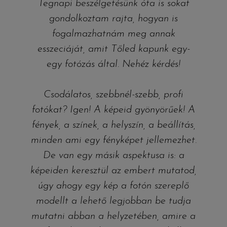
m
Tegnapi beszélgetésünk óta is sokat
,
gondolkoztam rajta, hogyan is
fogalmazhatnám meg annak
m
esszeciáját, amit Tőled kapunk egy-
egy fotózás által. Nehéz kérdés!
k
Csodálatos, szebbnél-szebb, profi
fotókat? Igen! A képeid gyönyörűek! A
x
fények, a színek, a helyszín, a beállítás,
minden ami egy fényképet jellemezhet.
z
De van egy másik aspektusa is: a
képeiden keresztül az embert mutatod,
y
úgy ahogy egy kép a fotón szereplő
re
modellt a lehető legjobban be tudja
mutatni abban a helyzetében, amire a