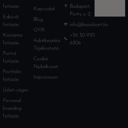
fotózás
Budapest,
Kapcsolat
Ponty u. 2.
Esküvői
Blog
fotózás
info@boudoart.hu
GYIK
Kismama
+36 30 950
Adatkezelési
fotózás
6306
Tájékoztató
Portré
Cookie
fotózás
Nyilatkozat
Portfólió
Impresszum
fotózás
Üzleti-céges
Personal
branding
fotózás