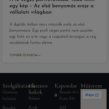
egy kép – Az első benyomás ereje a
vállalati világban
A digitális térben nincs második esély az első
benyomásra. Egy profi céges portré nem pusztán
egy fotó; ez a te vagy a csapatod névjegye, a cég
arculatának fontos eleme.
TOVÁBB OLVASOM »
Szolgáltatások
Hasznos
Kapcsolat
Műterem
linkek
Glamour
Boudo-Art
Rólam
fotózás
Fotó Kft.
Árak
Boudoir
1011