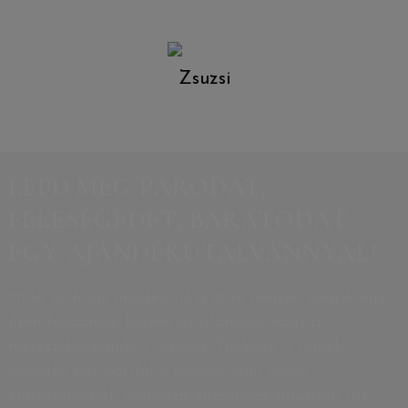
Zsuzsi
LEPD MEG PÁRODAT,
FELESÉGEDET, BARÁTODAT
EGY AJÁNDÉKUTALVÁNNYAL!
Hidd el, hogy minden nő a szíve mélyén vágyik egy
ilyen fotózásra, legyen az glamour, vagy a
merészebb boudoir fotózás. Tiniknek is remek
ajándék egy portfólió fotózás, ami során
kipróbálhatják magukat különböző stílusban (de