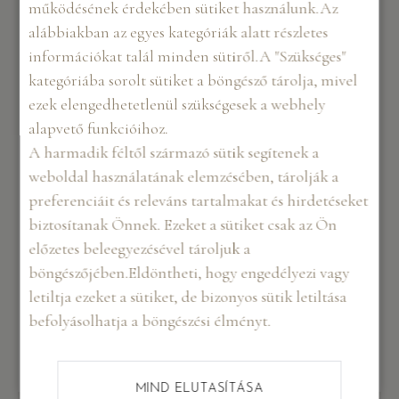
működésének érdekében sütiket használunk.Az
alábbiakban az egyes kategóriák alatt részletes
Közvetlenül a fotózás után a „nyers” képeket digitális
információkat talál minden sütiről.A "Szükséges"
formában elviheted, hogy kényelmesen saját
kategóriába sorolt sütiket a böngésző tárolja, mivel
otthonodban
válaszd ki a csomagnak megfelelő
ezek elengedhetetlenül szükségesek a webhely
darabszámú retusálandó képeket
. A retus kb. egy
alapvető funkcióihoz.
hét amit szintén elektronikus formában küldök vissza.
A harmadik féltől származó sütik segítenek a
A retusálás nálunk finom és tiszta , így megőrizheted
weboldal használatának elemzésében, tárolják a
saját egyéniséged!
preferenciáit és releváns tartalmakat és hirdetéseket
biztosítanak Önnek. Ezeket a sütiket csak az Ön
Képeidet továbbá kérheted különböző méretű
előzetes beleegyezésével tároljuk a
printekben, fotókönyv formájában, de készíthetünk
böngészőjében.Eldöntheti, hogy engedélyezi vagy
nagy méretű kasírozott nagyítást, keretre feszített
letiltja ezeket a sütiket, de bizonyos sütik letiltása
vászonképet is! Az ünnepi időszakban üdvözlőlapot
befolyásolhatja a böngészési élményt.
és naptárakat is!
MIND ELUTASÍTÁSA