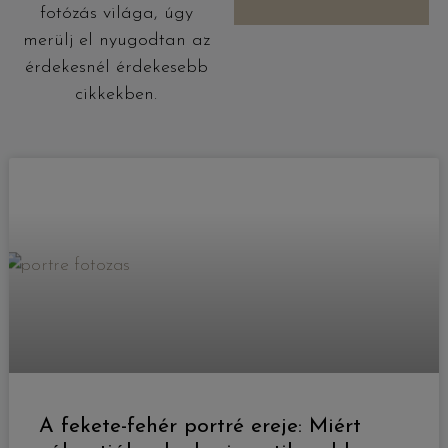
fotózás világa, úgy
merülj el nyugodtan az
érdekesnél érdekesebb
cikkekben.
A fekete-fehér portré ereje: Miért