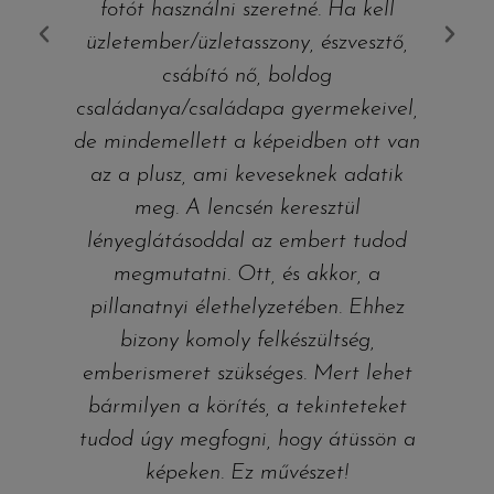
fotót használni szeretné. Ha kell
üzletember/üzletasszony, észvesztő,
csábító nő, boldog
családanya/családapa gyermekeivel,
de mindemellett a képeidben ott van
e
az a plusz, ami keveseknek adatik
meg. A lencsén keresztül
lényeglátásoddal az embert tudod
megmutatni. Ott, és akkor, a
pillanatnyi élethelyzetében. Ehhez
bizony komoly felkészültség,
emberismeret szükséges. Mert lehet
bármilyen a körítés, a tekinteteket
tudod úgy megfogni, hogy átüssön a
képeken. Ez művészet!