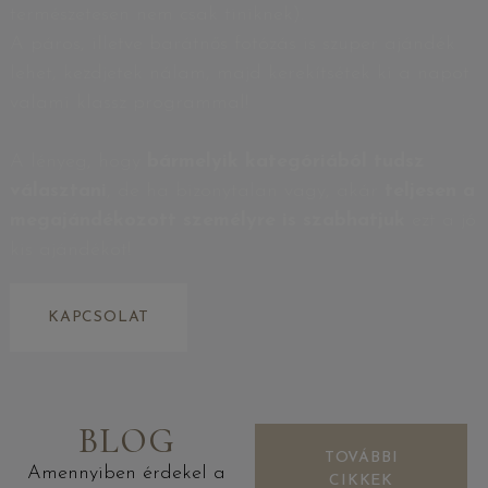
természetesen nem csak tiniknek).
A páros, illetve barátnős fotózás is szuper ajándék
lehet, kezdjetek nálam, majd kerekítsétek ki a napot
valami klassz programmal!
A lényeg, hogy
bármelyik kategóriából tudsz
választani
, de ha bizonytalan vagy, akár
teljesen a
megajándékozott személyre is szabhatjuk
ezt a jó
kis ajándékot!
KAPCSOLAT
BLOG
TOVÁBBI
Amennyiben érdekel a
CIKKEK