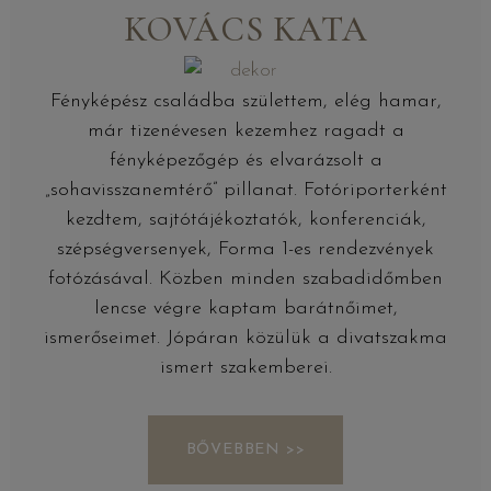
KOVÁCS KATA
Fényképész családba születtem, elég hamar,
már tizenévesen kezemhez ragadt a
fényképezőgép és elvarázsolt a
„sohavisszanemtérő” pillanat.
Fotóriporterként
kezdtem, sajtótájékoztatók, konferenciák,
szépségversenyek, Forma 1-es rendezvények
fotózásával. Közben minden szabadidőmben
lencse végre kaptam barátnőimet,
ismerőseimet. Jópáran közülük a divatszakma
ismert szakemberei.
BŐVEBBEN >>