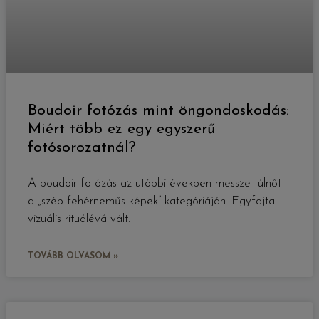
Boudoir fotózás mint öngondoskodás:
Miért több ez egy egyszerű
fotósorozatnál?
A boudoir fotózás az utóbbi években messze túlnőtt
a „szép fehérneműs képek” kategóriáján. Egyfajta
vizuális rituálévá vált.
TOVÁBB OLVASOM »