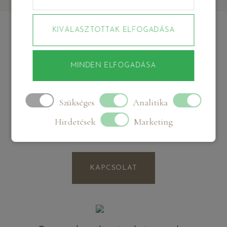
KIVÁLASZTOTTAK ELFOGADÁSA
VÉLEMÉNYEK
MINDEN ELFOGADÁSA
Szükséges
Analitika
Ha bizonytalan vagy, akkor nézd meg néhány
ügyfelem véleményét, hogy miket mondtak a
Hirdetések
Marketing
velem való közös munkáról.
KAPCSOLAT