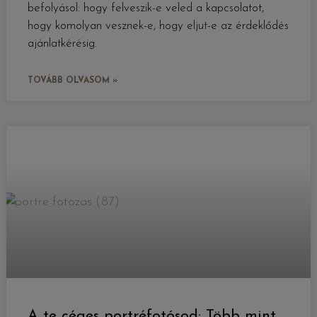
befolyásol: hogy felveszik-e veled a kapcsolatot,
hogy komolyan vesznek-e, hogy eljut-e az érdeklődés
ajánlatkérésig.
TOVÁBB OLVASOM »
A te céges portréfotósod: Több mint