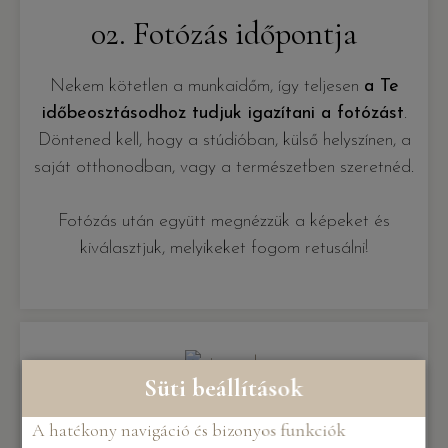
02. Fotózás időpontja
Nekem kötetlen a munkaidőm, így teljesen
a Te
időbeosztásodhoz tudjuk igazítani a fotózást
.
Döntened kell, hogy a stúdióban, külső helyszínen, a
saját otthonodban, vagy a természetben szeretnéd.
Fotózás után együtt megnézzük a képeket és
kiválasztjuk, melyikeket fogom retusálni!
Süti beállítások
03. Utómunka
A hatékony navigáció és bizonyos funkciók