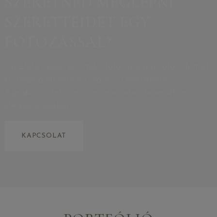
SZERETNÉD MEGLEPNI
SZERETTEIDET EGY
FOTÓZÁSSAL?
Többféle típusú és értékű fotózás közül választhatod
ki, hogy pontosan mi legyen a meglepetés.
Ajándékozz fotózást, ami maradandó emlék és
élmény is egyben!
KAPCSOLAT