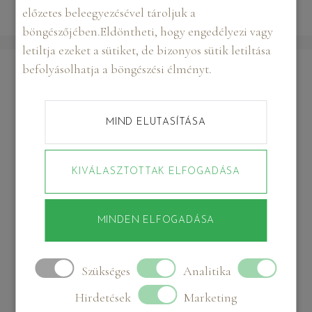
előzetes beleegyezésével tároljuk a
böngészőjében.Eldöntheti, hogy engedélyezi vagy
letiltja ezeket a sütiket, de bizonyos sütik letiltása
befolyásolhatja a böngészési élményt.
LEGUTÓBBI
BEJEGYZÉSEK
MIND ELUTASÍTÁSA
A fekete-fehér portré ereje: Miért választják a
legkarizmatikusabb emberek a színek nélküli világot?
KIVÁLASZTOTTAK ELFOGADÁSA
Üzleti portré a digitális korszakban: Hogyan építs
hiteles márkát online?
MINDEN ELFOGADÁSA
Boudoir fotózás mint öngondoskodás: Miért több ez
egy egyszerű fotósorozatnál?
Glamour fotózás és a fények pszichológiája:
Szükséges
Analitika
Hogyan formálja az önképet a stúdióvilágítás?
Hirdetések
Marketing