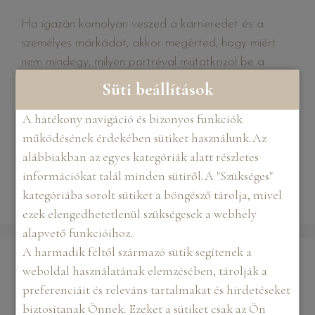
Ha igazán komolyan veszed a karrieredet és a
személyes márkádat, akkor megérted, hogy miért
nem mindegy, milyen portréval mutatkozol be a
világnak, hogy miért fontos az üzleti portré és
Süti beállítások
personal branding fotózás.
A hatékony navigáció és bizonyos funkciók
működésének érdekében sütiket használunk.Az
Personal branding
,
Portré fotózás
,
Üzleti portré
alábbiakban az egyes kategóriák alatt részletes
fotózás
információkat talál minden sütiről.A "Szükséges"
fotósorozat
,
fotózás
,
Portré fotózás
kategóriába sorolt sütiket a böngésző tárolja, mivel
ezek elengedhetetlenül szükségesek a webhely
alapvető funkcióihoz.
A harmadik féltől származó sütik segítenek a
weboldal használatának elemzésében, tárolják a
Keresés
preferenciáit és releváns tartalmakat és hirdetéseket
biztosítanak Önnek. Ezeket a sütiket csak az Ön
KERESÉS