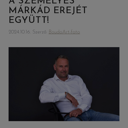
A SZEMÉLYES
MÁRKÁD EREJÉT
EGYÜTT!
2024.10.16.
Szerző:
BoudoArt-foto