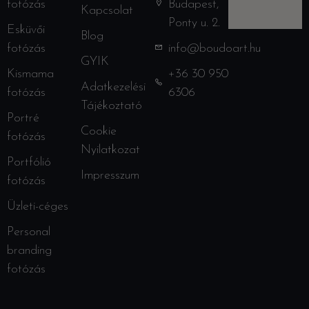
fotózás
Budapest,
Kapcsolat
Ponty u. 2.
Esküvői
Blog
fotózás
info@boudoart.hu
GYIK
Kismama
+36 30 950
Adatkezelési
fotózás
6306
Tájékoztató
Portré
Cookie
fotózás
Nyilatkozat
Portfólió
Impresszum
fotózás
Üzleti-céges
Personal
branding
fotózás