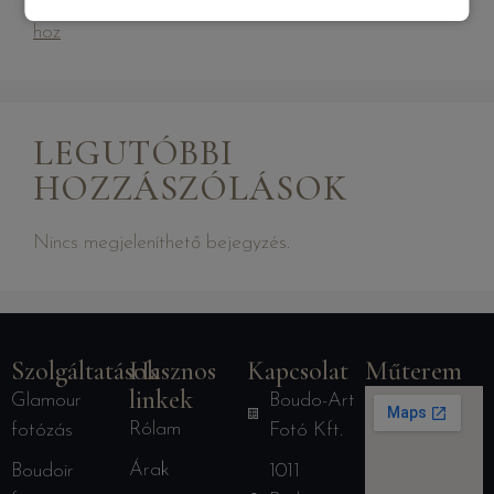
Céges fotózás, ami nemcsak jól néz ki, hanem üzletet
hoz
LEGUTÓBBI
HOZZÁSZÓLÁSOK
Nincs megjeleníthető bejegyzés.
Szolgáltatások
Hasznos
Kapcsolat
Műterem
linkek
Glamour
Boudo-Art
Rólam
fotózás
Fotó Kft.
Árak
Boudoir
1011