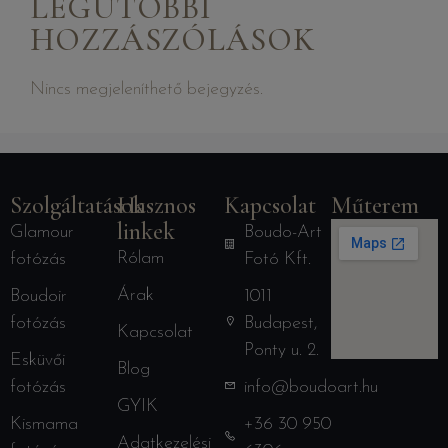
LEGUTÓBBI
HOZZÁSZÓLÁSOK
Nincs megjeleníthető bejegyzés.
Szolgáltatások
Hasznos
Kapcsolat
Műterem
linkek
Glamour
Boudo-Art
Rólam
fotózás
Fotó Kft.
Árak
Boudoir
1011
fotózás
Budapest,
Kapcsolat
Ponty u. 2.
Esküvői
Blog
fotózás
info@boudoart.hu
GYIK
Kismama
+36 30 950
Adatkezelési