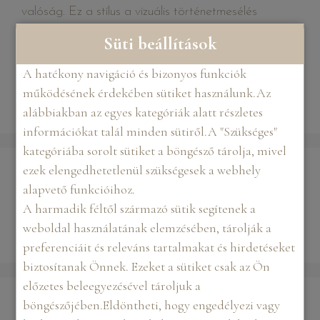
valóság. Ez a stílus a vizuális történetmesélés
legőszintébb formája.
Süti beállítások
A hatékony navigáció és bizonyos funkciók
Portré fotózás
működésének érdekében sütiket használunk.Az
fotózás
,
Portré fotózás
alábbiakban az egyes kategóriák alatt részletes
információkat talál minden sütiről.A "Szükséges"
kategóriába sorolt sütiket a böngésző tárolja, mivel
ezek elengedhetetlenül szükségesek a webhely
Keresés
alapvető funkcióihoz.
A harmadik féltől származó sütik segítenek a
KERESÉS
weboldal használatának elemzésében, tárolják a
preferenciáit és releváns tartalmakat és hirdetéseket
biztosítanak Önnek. Ezeket a sütiket csak az Ön
előzetes beleegyezésével tároljuk a
LEGUTÓBBI
böngészőjében.Eldöntheti, hogy engedélyezi vagy