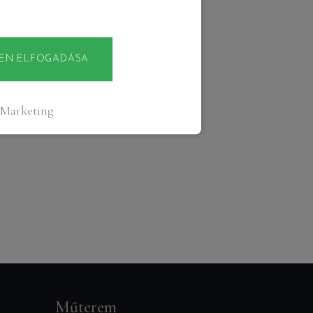
EN ELFOGADÁSA
Marketing
Műterem