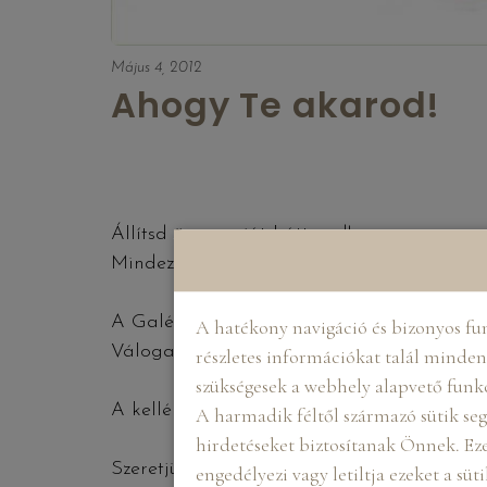
Május 4, 2012
Ahogy Te akarod!
Állítsd össze saját háttered!
Mindezt hogyan teheted meg? Itt megtudh
A Galériánkban találtok „Ahogy Te akarod!
A hatékony navigáció és bizonyos fu
Válogassatok kedvetekre akár színek szerin
részletes információkat talál minden 
szükségesek a webhely alapvető funk
A kelléktárat időnként frissítjük majd! Itt 
A harmadik féltől származó sütik seg
hirdetéseket biztosítanak Önnek. Eze
Szeretjük a gyermekek sajátos mozdulatait, 
engedélyezi vagy letiltja ezeket a süt