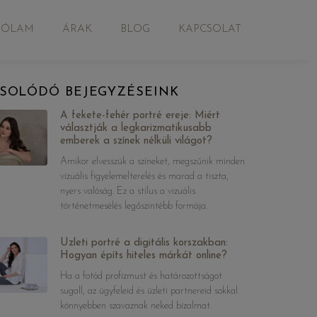
RÓLAM
ÁRAK
BLOG
KAPCSOLAT
SOLÓDÓ BEJEGYZÉSEINK
A fekete-fehér portré ereje: Miért
választják a legkarizmatikusabb
emberek a színek nélküli világot?
Amikor elvesszük a színeket, megszűnik minden
vizuális figyelemelterelés és marad a tiszta,
nyers valóság. Ez a stílus a vizuális
történetmesélés legőszintébb formája.
Üzleti portré a digitális korszakban:
Hogyan építs hiteles márkát online?
Ha a fotód profizmust és határozottságot
sugall, az ügyfeleid és üzleti partnereid sokkal
könnyebben szavaznak neked bizalmat.