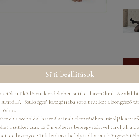
Süti beállítások
atod!
” címmel képeket a kellékeinkről.
nkciók működésének érdekében sütiket használunk.Az alábbia
t!
sütiről.A "Szükséges" kategóriába sorolt sütiket a böngésző tá
cióihoz.
is megosztom ezt veletek.
ítenek a weboldal használatának elemzésében, tárolják a prefe
ket a sütiket csak az Ön előzetes beleegyezésével tároljuk a 
arckifejezéseit és sokszor nem is kell sok
iket, de bizonyos sütik letiltása befolyásolhatja a böngészési é