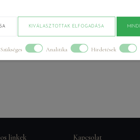
a elég egy zöld szék és máris jöhetnek a
SA
KIVÁLASZTOTTAK ELFOGADÁSA
MIND
Szükséges
Analitika
Hirdetések
os linkek
Kapcsolat