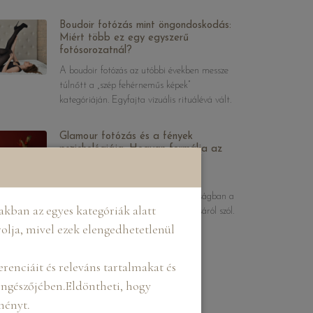
Boudoir fotózás mint öngondoskodás:
Miért több ez egy egyszerű
fotósorozatnál?
A boudoir fotózás az utóbbi években messze
túlnőtt a „szép fehérneműs képek”
kategóriáján. Egyfajta vizuális rituálévá vált.
Glamour fotózás és a fények
pszichológiája: Hogyan formálja az
önképet a stúdióvilágítás?
A glamour fotózás sokak szemében a
tökéletesség hajszolása, pedig a valóságban a
kban az egyes kategóriák alatt
karakter és a fény tudatos találkozásáról szól.
rolja, mivel ezek elengedhetetlenül
renciáit és releváns tartalmakat és
böngészőjében.Eldöntheti, hogy
lményt.