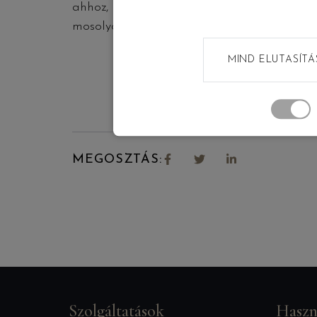
ahhoz, hogy kedves képek szülessenek, néh
mosolyok!
MIND ELUTASÍTÁ
MEGOSZTÁS:
Szolgáltatások
Haszn