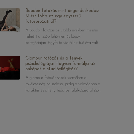
Boudoir fotózás mint öngondoskodás:
Miért több ez egy egyszerű
fotósorozatnál?
A boudoir fotózás az utóbbi években messze
túlnőtt a „szép fehérneműs képek”
kategóriáján. Egyfajta vizuális rituálévá vált.
Glamour fotózás és a fények
pszichológiája: Hogyan formálja az
önképet a stúdióvilágítás?
A glamour fotózás sokak szemében a
tökéletesség hajszolása, pedig a valóságban a
karakter és a fény tudatos találkozásáról szól.