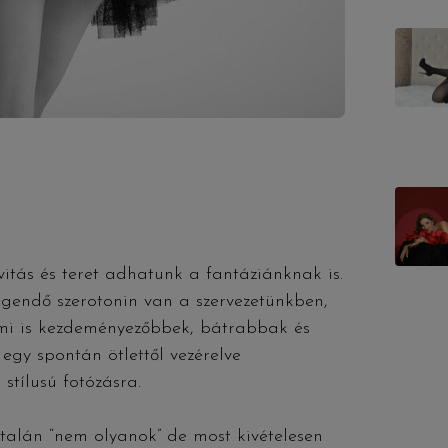
ivitás és teret adhatunk a fantáziánknak is.
gendő szerotonin van a szervezetünkben,
 mi is kezdeményezőbbek, bátrabbak és
egy spontán ötlettől vezérelve
stílusú fotózásra.
ltalán “nem olyanok” de most kivételesen