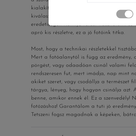
kialakított és rád szabott enteriőrt. A ké
kiválasztjuk, hogy melyiken szeretnél retusál
eredetiséget. Könnyű retust használunk és
apró kis részletre, ez a jó fotóink titka.
Most, hogy a technikai részletekkel tisztá
Mert a fotóalanytól is függ az eredmény, a 
pörgést, vagy odaadóan csinál valami fela
rendszeresen fut, mert imádja, nap mint na
akiket szeret, vagy csodállja a természet 
tárgya, lényeg, hogy hogyan csinálja azt.
benne, amikor ennek él. Ez a szenvedély! N
fotózáshoz! Garantálom a tuti jó eredményt
Tetszeni fogsz magadnak a képeken, bátr