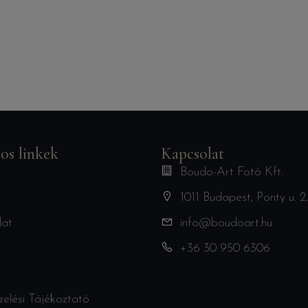
os linkek
Kapcsolat
Boudo-Art Fotó Kft.
1011 Budapest, Ponty u. 2.
lat
info@boudoart.hu
+36 30 950 6306
elési Tájékoztató