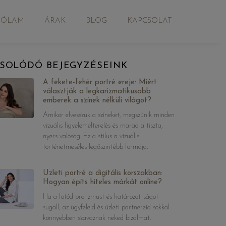
RÓLAM
ÁRAK
BLOG
KAPCSOLAT
SOLÓDÓ BEJEGYZÉSEINK
A fekete-fehér portré ereje: Miért
választják a legkarizmatikusabb
emberek a színek nélküli világot?
Amikor elvesszük a színeket, megszűnik minden
vizuális figyelemelterelés és marad a tiszta,
nyers valóság. Ez a stílus a vizuális
történetmesélés legőszintébb formája.
Üzleti portré a digitális korszakban:
Hogyan építs hiteles márkát online?
Ha a fotód profizmust és határozottságot
sugall, az ügyfeleid és üzleti partnereid sokkal
könnyebben szavaznak neked bizalmat.