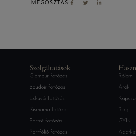
MEGOSZTÁS:
Szolgáltatások
Haszn
Glamour fotózás
Rólam
Boudoir fotózás
Árak
Esküvői fotózás
Kapcso
Kismama fotózás
Blog
Portré fotózás
GYIK
Portfólió fotózás
Adatkez