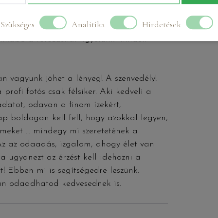
peket rögtön meg tudod nézni és együtt
Szükséges
Analitika
Hirdetések
ást. Itt szeretjük a természetességet,
 inkább a fotózásnál figyelünk minden
ban vagyunk jöhet a lényeg! A szenvedély!
profi fotós csak félsiker. Aki kedveli a
datot, odavan a finom ízekért,
p boldogan kell fell, hogy azokkal legyen,
filmeket … mindegy mi szeretetének a
 Az az odaadás, izgalom, ahogy élet van
a ugyanezt az érzést kell idehozni a
! Ebben mi is segítségedre leszünk.
an odaadhatod kedvesednek is.