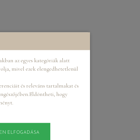
kban az egyes kategóriák alatt
rolja, mivel ezek elengedhetetlenül
renciáit és releváns tartalmakat és
böngészőjében.Eldöntheti, hogy
lményt.
EN ELFOGADÁSA