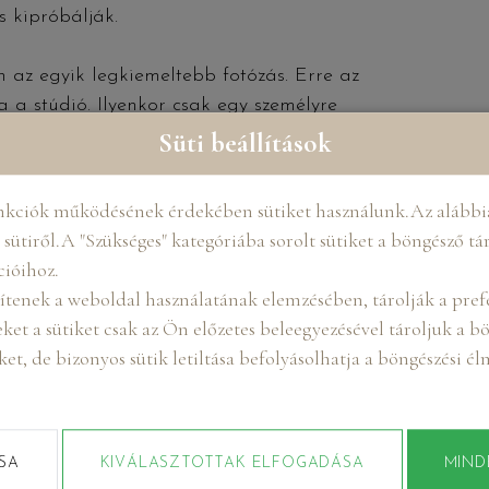
s kipróbálják.
az egyik legkiemeltebb fotózás. Erre az
 a stúdió. Ilyenkor csak egy személyre
z a nő. Ezt legalább egyszer minden nőnek
Süti beállítások
bálhatod titkos pózaidat, elkészítjük álmaid
és kiválaszthatod, hogy melyikre
nkciók működésének érdekében sütiket használunk.Az alábbia
ziánkra bízod magad és az alkatodhoz
sütiről.A "Szükséges" kategóriába sorolt sütiket a böngésző tá
ználjuk majd.
cióihoz.
ítenek a weboldal használatának elemzésében, tárolják a prefe
fonon az időpontot és érdeklődj a
ket a sütiket csak az Ön előzetes beleegyezésével tároljuk a 
sminkest, esetleg fodrászt és stylist-ot is.
iket, de bizonyos sütik letiltása befolyásolhatja a böngészési é
 megérkezz a megbeszélt időpontra, hozd
p magassarkúdat, szexi kiegészítőket, meg
ókon. Tollakat, kendőket, boákat nálunk
reket illetően itt fogunk színt választani és
SA
KIVÁLASZTOTTAK ELFOGADÁSA
MIND
k sokaságából megcsináljuk az egyedien