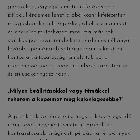
gondolkodj egy-egy tematikus fotózásban:
például érdemes lehet próbálkozni kifejezetten
mozgásban készült képekkel, ahol a dinamikát
és energiát mutathatod meg. Ha már sok
statikus portréval rendelkezel, érdemes néhányat
lazább, spontánabb szituációkban is készíteni.
Fontos a változatosság, amely tükrözi a
rugalmasságodat, hogy különböző karaktereket
és stílusokat tudsz hozni.
„Milyen beállításokkal vagy témákkal
tehetem a képeimet még különlegesebbé?”
A profik sokszor érezhetik, hogy a képeik egy idő
után kezdik egymást ismételni. Próbálj ki
kontrasztosabb világítást, például a fény-árnyék