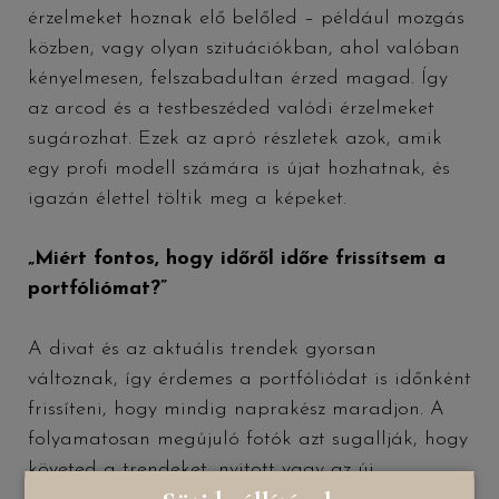
érzelmeket hoznak elő belőled – például mozgás
közben, vagy olyan szituációkban, ahol valóban
kényelmesen, felszabadultan érzed magad. Így
az arcod és a testbeszéded valódi érzelmeket
sugározhat. Ezek az apró részletek azok, amik
egy profi modell számára is újat hozhatnak, és
igazán élettel töltik meg a képeket.
„Miért fontos, hogy időről időre frissítsem a
portfóliómat?”
A divat és az aktuális trendek gyorsan
változnak, így érdemes a portfóliódat is időnként
frissíteni, hogy mindig naprakész maradjon. A
folyamatosan megújuló fotók azt sugallják, hogy
követed a trendeket, nyitott vagy az új