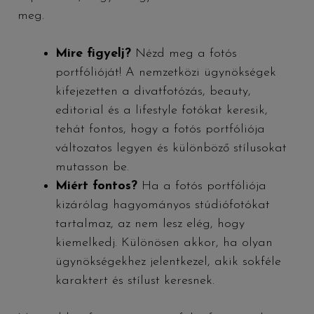
meg.
Mire figyelj?
Nézd meg a fotós
portfólióját! A nemzetközi ügynökségek
kifejezetten a divatfotózás, beauty,
editorial és a lifestyle fotókat keresik,
tehát fontos, hogy a fotós portfóliója
változatos legyen és különböző stílusokat
mutasson be.
Miért fontos?
Ha a fotós portfóliója
kizárólag hagyományos stúdiófotókat
tartalmaz, az nem lesz elég, hogy
kiemelkedj. Különösen akkor, ha olyan
ügynökségekhez jelentkezel, akik sokféle
karaktert és stílust keresnek.