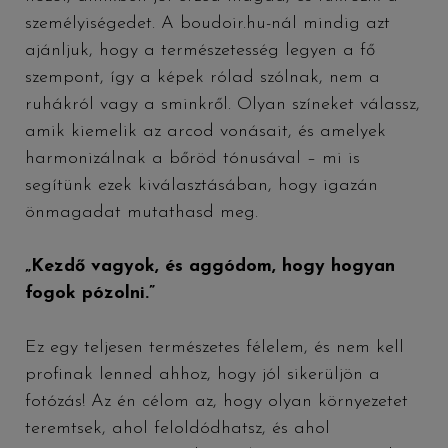
személyiségedet. A boudoir.hu-nál mindig azt
ajánljuk, hogy a természetesség legyen a fő
szempont, így a képek rólad szólnak, nem a
ruhákról vagy a sminkről. Olyan színeket válassz,
amik kiemelik az arcod vonásait, és amelyek
harmonizálnak a bőröd tónusával – mi is
segítünk ezek kiválasztásában, hogy igazán
önmagadat mutathasd meg.
„Kezdő vagyok, és aggódom, hogy hogyan
fogok pózolni.”
Ez egy teljesen természetes félelem, és nem kell
profinak lenned ahhoz, hogy jól sikerüljön a
fotózás! Az én célom az, hogy olyan környezetet
teremtsek, ahol feloldódhatsz, és ahol