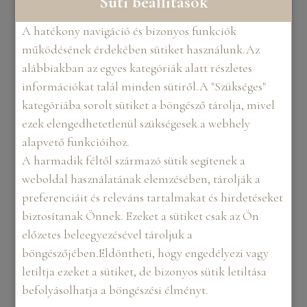
Süti beállítások
irányzatokra, és mindig készen állsz valami újra.
A hatékony navigáció és bizonyos funkciók
működésének érdekében sütiket használunk.Az
alábbiakban az egyes kategóriák alatt részletes
információkat talál minden sütiről.A "Szükséges"
kategóriába sorolt sütiket a böngésző tárolja, mivel
ezek elengedhetetlenül szükségesek a webhely
alapvető funkcióihoz.
A harmadik féltől származó sütik segítenek a
weboldal használatának elemzésében, tárolják a
preferenciáit és releváns tartalmakat és hirdetéseket
biztosítanak Önnek. Ezeket a sütiket csak az Ön
MI ALAPJÁN VÁLASSZ
előzetes beleegyezésével tároljuk a
FOTÓST?
böngészőjében.Eldöntheti, hogy engedélyezi vagy
letiltja ezeket a sütiket, de bizonyos sütik letiltása
befolyásolhatja a böngészési élményt.
Portfólió és referenciák
: Nézd meg a fotós