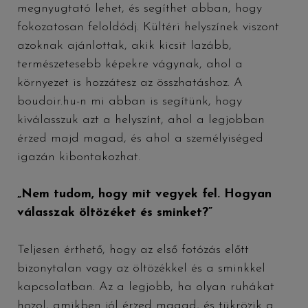
megnyugtató lehet, és segíthet abban, hogy
fokozatosan feloldódj. Kültéri helyszínek viszont
azoknak ajánlottak, akik kicsit lazább,
természetesebb képekre vágynak, ahol a
környezet is hozzátesz az összhatáshoz. A
boudoir.hu-n mi abban is segítünk, hogy
kiválasszuk azt a helyszínt, ahol a legjobban
érzed majd magad, és ahol a személyiséged
igazán kibontakozhat.
„Nem tudom, hogy mit vegyek fel. Hogyan
válasszak öltözéket és sminket?”
Teljesen érthető, hogy az első fotózás előtt
bizonytalan vagy az öltözékkel és a sminkkel
kapcsolatban. Az a legjobb, ha olyan ruhákat
hozol, amikben jól érzed magad, és tükrözik a