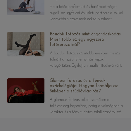
Ha a fotód profizmust és határozottságot
sugall, az ügyfeleid és üzleti partnereid sokkal
könnyebben szavaznak neked bizalmat.
Boudoir fotózás mint öngondoskodás:
Miért több ez egy egyszerű
fotósorozatnál?
A boudoir fotózás az utóbbi években messze
túlnőtt a „szép fehérneműs képek”
kategóriáján. Egyfajta vizuális rituálévá vált.
Glamour fotózás és a fények
pszichológiája: Hogyan formálja az
önképet a stúdióvilágítás?
A glamour fotózás sokak szemében a
tökéletesség hajszolása, pedig a valóságban a
karakter és a fény tudatos találkozásáról szól.