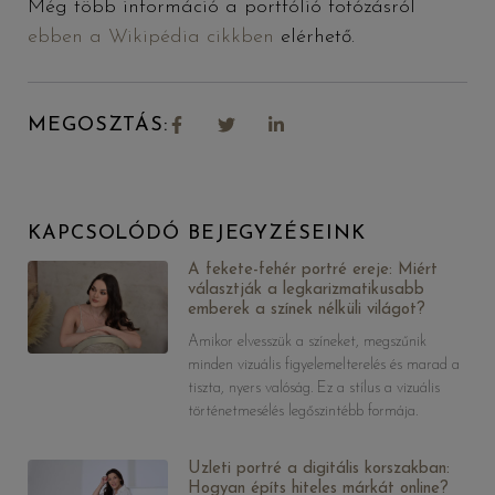
Még több információ a portfólió fotózásról
ebben a Wikipédia cikkben
elérhető.
MEGOSZTÁS:
KAPCSOLÓDÓ BEJEGYZÉSEINK
A fekete-fehér portré ereje: Miért
választják a legkarizmatikusabb
emberek a színek nélküli világot?
Amikor elvesszük a színeket, megszűnik
minden vizuális figyelemelterelés és marad a
tiszta, nyers valóság. Ez a stílus a vizuális
történetmesélés legőszintébb formája.
Üzleti portré a digitális korszakban:
Hogyan építs hiteles márkát online?