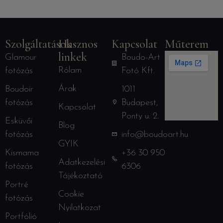
Szolgáltatások
Hasznos
Kapcsolat
Műterem
linkek
Glamour
Boudo-Art
Rólam
fotózás
Fotó Kft.
Árak
Boudoir
1011
fotózás
Budapest,
Kapcsolat
Ponty u. 2.
Esküvői
Blog
fotózás
info@boudoart.hu
GYIK
Kismama
+36 30 950
Adatkezelési
fotózás
6306
Tájékoztató
Portré
Cookie
fotózás
Nyilatkozat
Portfólió