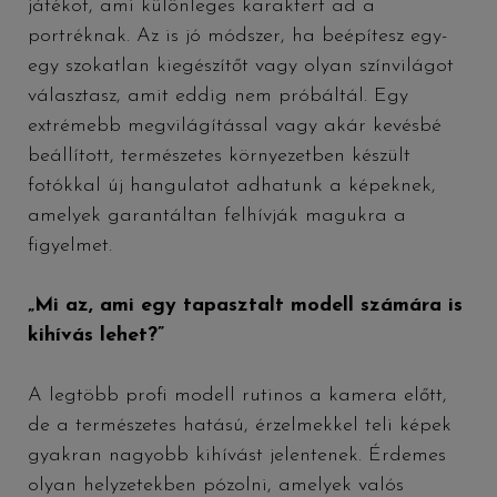
játékot, ami különleges karaktert ad a
portréknak. Az is jó módszer, ha beépítesz egy-
egy szokatlan kiegészítőt vagy olyan színvilágot
választasz, amit eddig nem próbáltál. Egy
extrémebb megvilágítással vagy akár kevésbé
beállított, természetes környezetben készült
fotókkal új hangulatot adhatunk a képeknek,
amelyek garantáltan felhívják magukra a
figyelmet.
„Mi az, ami egy tapasztalt modell számára is
kihívás lehet?”
A legtöbb profi modell rutinos a kamera előtt,
de a természetes hatású, érzelmekkel teli képek
gyakran nagyobb kihívást jelentenek. Érdemes
olyan helyzetekben pózolni, amelyek valós