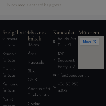
Nincs megjeleníthető bejegyzés.
Szolgáltatások
Hasznos
Kapcsolat
Műterem
linkek
Glamour
Boudo-Art
Rólam
fotózás
Fotó Kft.
Árak
Boudoir
1011
fotózás
Budapest,
Kapcsolat
Ponty u. 2.
Esküvői
Blog
fotózás
info@boudoart.hu
GYIK
Kismama
+36 30 950
Adatkezelési
fotózás
6306
Tájékoztató
Portré
Cookie
fotózás