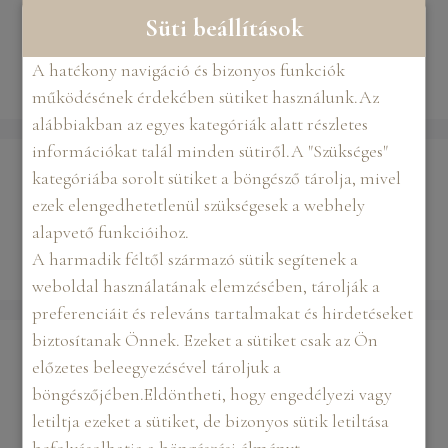
Süti beállítások
Kismama fotózás
A hatékony navigáció és bizonyos funkciók
fotósorozat
,
fotózás
működésének érdekében sütiket használunk.Az
alábbiakban az egyes kategóriák alatt részletes
információkat talál minden sütiről.A "Szükséges"
kategóriába sorolt sütiket a böngésző tárolja, mivel
Keresés
ezek elengedhetetlenül szükségesek a webhely
alapvető funkcióihoz.
KERESÉS
A harmadik féltől származó sütik segítenek a
weboldal használatának elemzésében, tárolják a
preferenciáit és releváns tartalmakat és hirdetéseket
biztosítanak Önnek. Ezeket a sütiket csak az Ön
LEGUTÓBBI
előzetes beleegyezésével tároljuk a
BEJEGYZÉSEK
böngészőjében.Eldöntheti, hogy engedélyezi vagy
letiltja ezeket a sütiket, de bizonyos sütik letiltása
befolyásolhatja a böngészési élményt.
A fekete-fehér portré ereje: Miért választják a