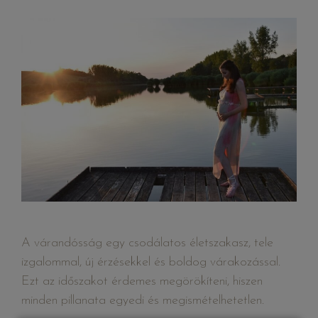
A várandósság egy csodálatos életszakasz, tele
izgalommal, új érzésekkel és boldog várakozással.
Ezt az időszakot érdemes megörökíteni, hiszen
minden pillanata egyedi és megismételhetetlen.