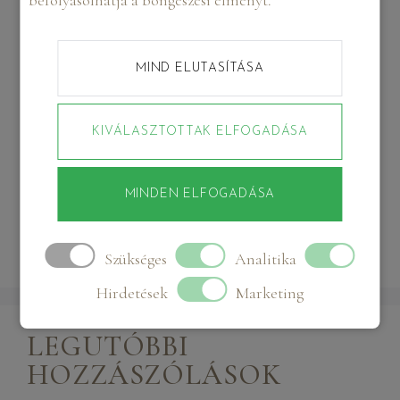
legkarizmatikusabb emberek a színek nélküli világot?
Üzleti portré a digitális korszakban: Hogyan építs
MIND ELUTASÍTÁSA
hiteles márkát online?
Boudoir fotózás mint öngondoskodás: Miért több ez
KIVÁLASZTOTTAK ELFOGADÁSA
egy egyszerű fotósorozatnál?
Glamour fotózás és a fények pszichológiája:
Hogyan formálja az önképet a stúdióvilágítás?
MINDEN ELFOGADÁSA
Céges fotózás, ami nemcsak jól néz ki, hanem üzletet
hoz
Szükséges
Analitika
Hirdetések
Marketing
LEGUTÓBBI
HOZZÁSZÓLÁSOK