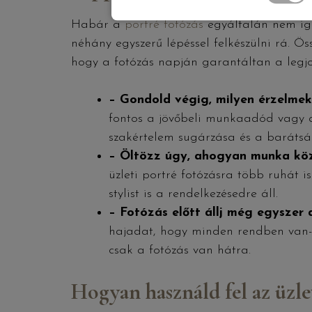
Habár a
portré fotózás
egyáltalán nem igé
néhány egyszerű lépéssel felkészülni rá. Ö
hogy a fotózás napján garantáltan a leg
– Gondold végig, milyen érzelmek
fontos a jövőbeli munkaadód vagy a
szakértelem sugárzása és a barátság
– Öltözz úgy, ahogyan munka kö
üzleti portré fotózásra több ruhát
stylist is a rendelkezésedre áll.
– Fotózás előtt állj még egyszer a
hajadat, hogy minden rendben van-e
csak a fotózás van hátra.
Hogyan használd fel az üzle