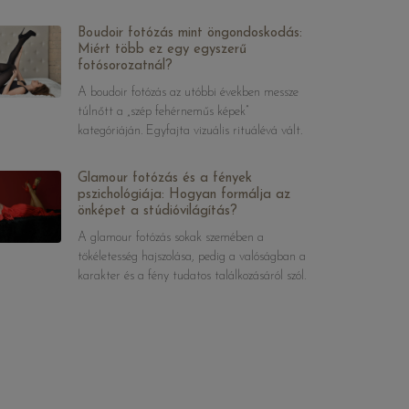
Boudoir fotózás mint öngondoskodás:
Miért több ez egy egyszerű
fotósorozatnál?
A boudoir fotózás az utóbbi években messze
túlnőtt a „szép fehérneműs képek”
kategóriáján. Egyfajta vizuális rituálévá vált.
Glamour fotózás és a fények
pszichológiája: Hogyan formálja az
önképet a stúdióvilágítás?
A glamour fotózás sokak szemében a
tökéletesség hajszolása, pedig a valóságban a
karakter és a fény tudatos találkozásáról szól.