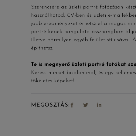
Szerencsére az üzleti portré fotózáson kész
használhatod. CV-ben és üzleti e-mailekben,
jobb eredményeket érhetsz el a magas min
portré képek hangulata összhangban álljo
illetve bármilyen egyéb felület stílusával.
építhetsz.
Te is megnyerő üzleti portré fotókat sz
Keress minket bizalommal, és egy kellemes
tökéletes képeket!
MEGOSZTÁS: