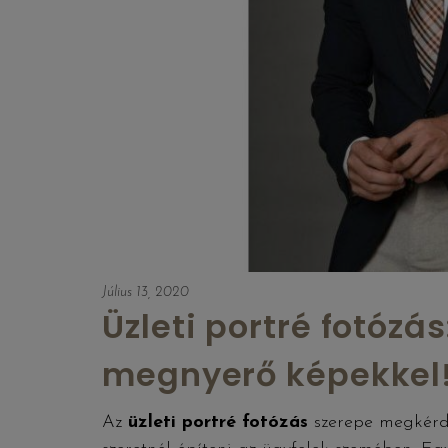
Július 13, 2020
Üzleti portré fotózás
megnyerő képekkel
Az
üzleti portré fotózás
szerepe megkérdő