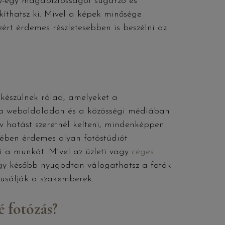
gy-egy magabiztosságot sugárzó és
kíthatsz ki. Mivel a képek minősége
ért érdemes részletesebben is beszélni az
készülnek rólad, amelyeket a
ve a weboldaladon és a közösségi médiában
v hatást szeretnél kelteni, mindenképpen
kében érdemes olyan fotóstúdiót
íti a munkát. Mivel az üzleti vagy
céges
így később nyugodtan válogathatsz a fotók
tusálják a szakemberek.
é fotózás?