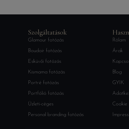
Szolgáltatások
Haszn
Glamour fotózás
Rólam
Boudoir fotózás
Árak
Esküvői fotózás
Kapcso
Kismama fotózás
Blog
Portré fotózás
GYIK
Portfólió fotózás
Adatkez
Üzleti-céges
Cookie 
Personal branding fotózás
Impres