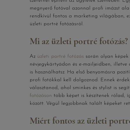
szeretnél építeni az ügyfelek szemében. E
megnyerő fotóval azonnal profi imázst ala
rendkívül fontos a marketing világában, ez
üzleti portré fotózásról.
Mi az üzleti portré fotózás?
Az
üzleti portré fotózás
során olyan képek 
névjegykártyádon és e-mailjeidben, illet
is használhatsz. Ha első benyomásra pozití
profi fotókkal kell dolgoznod. Ennek érde
választanod, ahol sminkes és stylist is seg
fotózáson
több képet is készítenek rólad, 
között. Végül legjobbnak talált képeket re
Miért fontos az üzleti portr