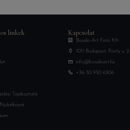
os linkek
Kapcsolat
Boudo-Art Fotó Kft.
1011 Budapest, Ponty u. 2.
lat
info@boudoart.hu
+36 30 950 6306
elési Tájékoztató
Nyilatkozat
szum