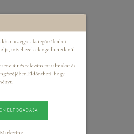
kban az egyes kategóriák alatt
rolja, mivel ezek elengedhetetlenül
renciáit és releváns tartalmakat és
böngészőjében.Eldöntheti, hogy
lményt.
EN ELFOGADÁSA
Marketing