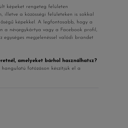
ült képeket rengeteg felületen
 illetve a közösségi felületeken is sokkal
őségű képekkel. A legfontosabb, hogy a
n a névjegykártya vagy a Facebook profil,
 Az egységes megjelenéssel valódi brandet
eretnél, amelyeket bárhol használhatsz?
 hangulatú fotózáson készítjük el a