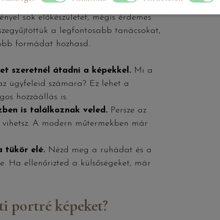
nyel sok előkészületet, mégis érdemes
sszegyűjtöttük a legfontosabb tanácsokat,
jobb formádat hozhasd.
et szeretnél átadni a képekkel.
Mi a
z ügyfeleid számara? Ez lehet a
os hozzáállás is.
zben
is találkoznak veled.
Persze az
 is vihetsz. A modern műtermekben már
 tükör elé.
Nézd meg a ruhádat és a
. Ha ellenőrizted a külsőségeket, már
ti portré képeket?