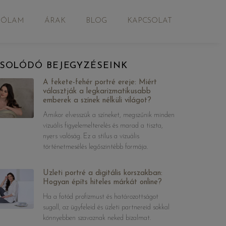
RÓLAM
ÁRAK
BLOG
KAPCSOLAT
SOLÓDÓ BEJEGYZÉSEINK
A fekete-fehér portré ereje: Miért
választják a legkarizmatikusabb
emberek a színek nélküli világot?
Amikor elvesszük a színeket, megszűnik minden
vizuális figyelemelterelés és marad a tiszta,
nyers valóság. Ez a stílus a vizuális
történetmesélés legőszintébb formája.
Üzleti portré a digitális korszakban:
Hogyan építs hiteles márkát online?
Ha a fotód profizmust és határozottságot
sugall, az ügyfeleid és üzleti partnereid sokkal
könnyebben szavaznak neked bizalmat.