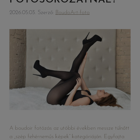
2026.05.03.
Szerző:
BoudoArt-foto
A boudoir fotózás az utóbbi években messze túlnőtt
a „szép fehérneműs képek” kategóriáján. Egyfajta