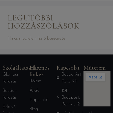
LEGUTÓBBI
HOZZÁSZÓLÁSOK
Nincs megjeleníthető bejegyzés.
Szolgáltatások
Hasznos
Kapcsolat
Műterem
linkek
Glamour
Boudo-Art
Rólam
fotózás
Fotó Kft.
Árak
Boudoir
1011
fotózás
Budapest,
Kapcsolat
Ponty u. 2.
Esküvői
Blog