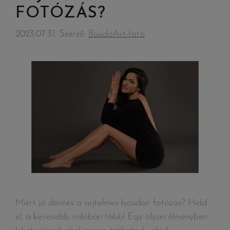
FOTÓZÁS?
2023.07.31.
Szerző:
BoudoArt-foto
Miért jó döntés a sejtelmes boudoir fotózás? Hidd
el, a kevesebb valóban több! Egy olyan élményben