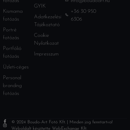
fotózás
info@boudoart.hu
GYIK
Kismama
+36 30 950
Adatkezelési
fotózás
6306
Tájékoztató
Portré
Cookie
fotózás
Nyilatkozat
Portfólió
Impresszum
fotózás
Üzleti-céges
Personal
branding
fotózás
© 2024 Boudo-Art Fotó Kft. | Minden jog fenntartva!
Weboldalt készítette
WebExchange Kft.