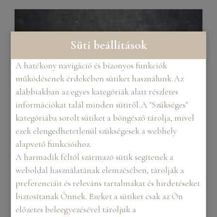
Süti beállítások
A hatékony navigáció és bizonyos funkciók
működésének érdekében sütiket használunk.Az
alábbiakban az egyes kategóriák alatt részletes
információkat talál minden sütiről.A "Szükséges"
kategóriába sorolt sütiket a böngésző tárolja, mivel
ezek elengedhetetlenül szükségesek a webhely
alapvető funkcióihoz.
A harmadik féltől származó sütik segítenek a
weboldal használatának elemzésében, tárolják a
Látogass el a Boudo Art fotóstúdióba, valósítsd
preferenciáit és releváns tartalmakat és hirdetéseket
meg önmagad és vegyél részt egy szuper hangulatú
biztosítanak Önnek. Ezeket a sütiket csak az Ön
Boudoir fotózáson. A Boudo Art-nál a jó kedv, a
előzetes beleegyezésével tároljuk a
kellemes hangulat fotózás közben és a profi