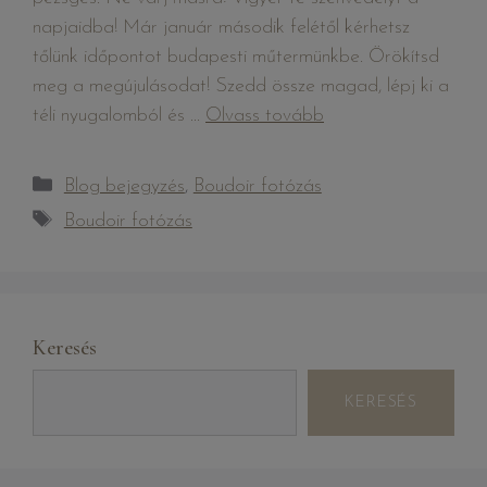
napjaidba! Már január második felétől kérhetsz
tőlünk időpontot budapesti műtermünkbe. Örökítsd
meg a megújulásodat! Szedd össze magad, lépj ki a
téli nyugalomból és …
Olvass tovább
Blog bejegyzés
,
Boudoir fotózás
Boudoir fotózás
Keresés
KERESÉS