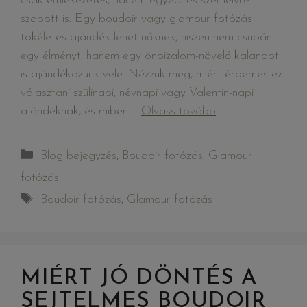
csak emlékezetes, hanem egyedi és személyre
szabott is. Egy boudoir vagy glamour fotózás
tökéletes ajándék lehet nőknek, hiszen nem csupán
egy élményt, hanem egy önbizalom-növelő kalandot
is ajándékozunk vele. Nézzük meg, miért érdemes ezt
választani szülinapi, névnapi vagy Valentin-napi
ajándéknak, és miben …
Olvass tovább
Blog bejegyzés
,
Boudoir fotózás
,
Glamour
fotózás
Boudoir fotózás
,
Glamour fotózás
MIÉRT JÓ DÖNTÉS A
SEJTELMES BOUDOIR