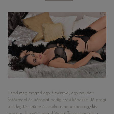
Lepd meg magad egy élménnyel, egy boudoir
fotózással és párodat pedig szexi képekkel. Jó progi
a hideg téli szürke és unalmas napokban egy kis
pezsgés. Ne várj másra! Vigyél Te szenvedélyt a