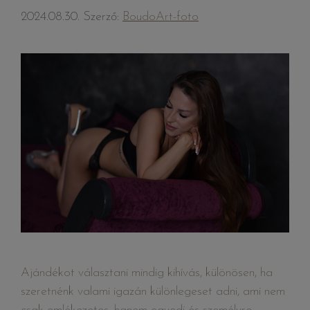
2024.08.30.
Szerző:
BoudoArt-foto
Ajándékot választani mindig kihívás, különösen, ha
szeretnénk valami igazán különlegeset adni, ami nem