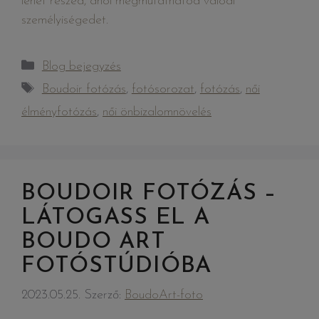
lehet részed, ahol megmutathatod valódi
személyiségedet.
Blog bejegyzés
Boudoir fotózás
,
fotósorozat
,
fotózás
,
női
élményfotózás
,
női önbizalomnövelés
BOUDOIR FOTÓZÁS –
LÁTOGASS EL A
BOUDO ART
FOTÓSTÚDIÓBA
2023.05.25.
Szerző:
BoudoArt-foto