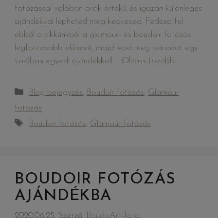
fotózással valóban örök értékű és igazán különleges
ajándékkal lepheted meg kedvesed. Fedezd fel
ebből a cikkünkből a glamour- és boudoir fotózás
legfontosabb előnyeit, majd lepd meg párodat egy
valóban egyedi ajándékkal! …
Olvass tovább
Blog bejegyzés
,
Boudoir fotózás
,
Glamour
fotózás
Boudoir fotózás
,
Glamour fotózás
BOUDOIR FOTÓZÁS
AJÁNDÉKBA
2020.06.25.
Szerző:
BoudoArt-foto