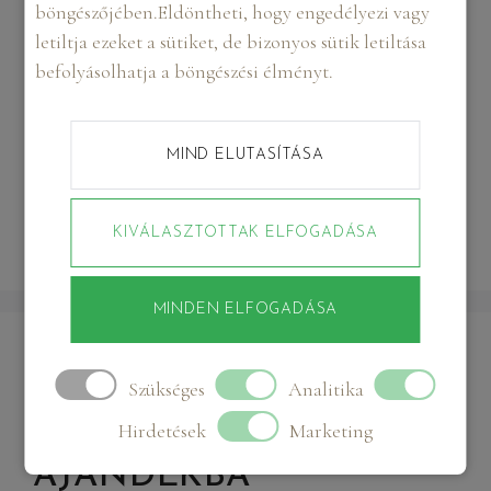
böngészőjében.Eldöntheti, hogy engedélyezi vagy
szakértelem garantált. A stílust, szépséget és
letiltja ezeket a sütiket, de bizonyos sütik letiltása
eleganciát közvetítő Boudoir fotózás minden
befolyásolhatja a böngészési élményt.
bizonnyal az egyik legkedveltebb fotózási stílus
nőknek. Nem véletlen, hiszen egy jól elkészített …
Olvass tovább
MIND ELUTASÍTÁSA
Boudoir fotózás
KIVÁLASZTOTTAK ELFOGADÁSA
Boudoir fotózás
MINDEN ELFOGADÁSA
GLAMOUR- ÉS
Szükséges
Analitika
BOUDOIR FOTÓZÁS
Hirdetések
Marketing
KARÁCSONYI
AJÁNDÉKBA