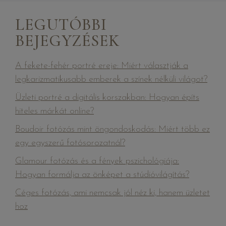
LEGUTÓBBI
BEJEGYZÉSEK
A fekete-fehér portré ereje: Miért választják a
legkarizmatikusabb emberek a színek nélküli világot?
Üzleti portré a digitális korszakban: Hogyan építs
hiteles márkát online?
Boudoir fotózás mint öngondoskodás: Miért több ez
egy egyszerű fotósorozatnál?
Glamour fotózás és a fények pszichológiája:
Hogyan formálja az önképet a stúdióvilágítás?
Céges fotózás, ami nemcsak jól néz ki, hanem üzletet
hoz