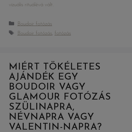
vizuális rituálévá vált.
Boudoir fotózás
Boudoir fotózás
,
fotózás
MIÉRT TÖKÉLETES
AJÁNDÉK EGY
BOUDOIR VAGY
GLAMOUR FOTÓZÁS
SZÜLINAPRA,
NÉVNAPRA VAGY
VALENTIN-NAPRA?